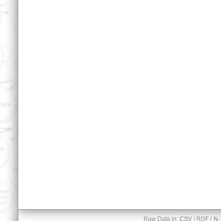
Raw Data in:
CSV
| RDF (
N-