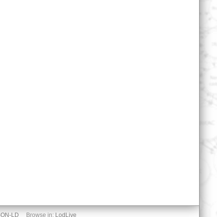
SON-LD
Browse in:
LodLive