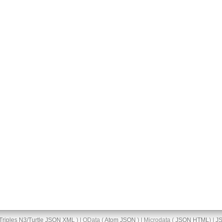
Triples
N3/Turtle
JSON
XML
) | OData (
Atom
JSON
) | Microdata (
JSON
HTML
) |
J