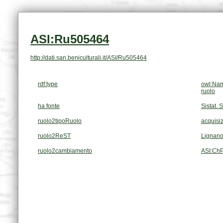
ASI:Ru505464
http://dati.san.beniculturali.it/ASI/Ru505464
rdf:type
owl:Nam
ruolo
ha fonte
Sistat. 
ruolo2tipoRuolo
acquisiz
ruolo2ReST
Lignano
ruolo2cambiamento
ASI:Ch