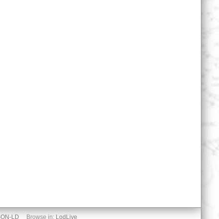
SON-LD
Browse in:
LodLive