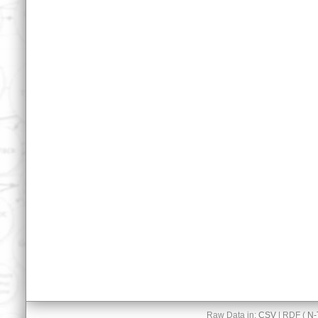
Raw Data in:
CSV
| RDF (
N-