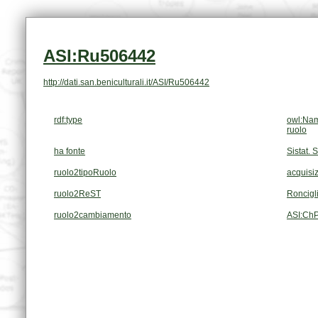
ASI:Ru506442
http://dati.san.beniculturali.it/ASI/Ru506442
rdf:type
owl:Nam
ruolo
ha fonte
Sistat. 
ruolo2tipoRuolo
acquisiz
ruolo2ReST
Roncigl
ruolo2cambiamento
ASI:Ch