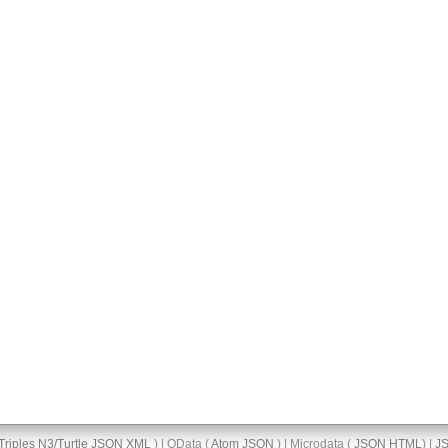
Triples
N3/Turtle
JSON
XML
) | OData (
Atom
JSON
) | Microdata (
JSON
HTML
) |
J