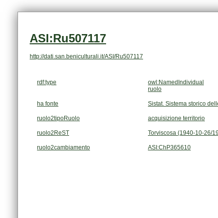
ASI:Ru507117
http://dati.san.beniculturali.it/ASI/Ru507117
rdf:type
owl:NamedIndividual
ruolo
ha fonte
Sistat. Sistema storico dell
ruolo2tipoRuolo
acquisizione territorio
ruolo2ReST
Torviscosa (1940-10-26/1
ruolo2cambiamento
ASI:ChP365610