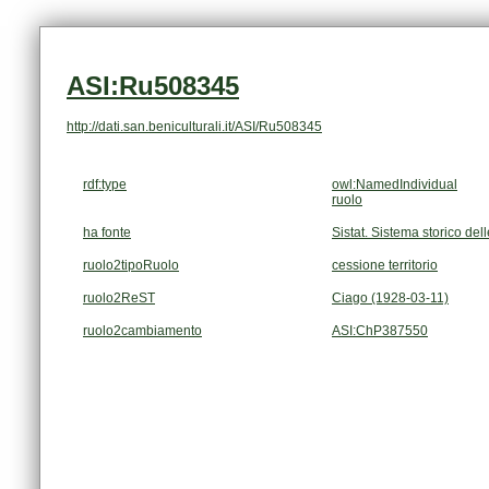
ASI:Ru508345
http://dati.san.beniculturali.it/ASI/Ru508345
rdf:type
owl:NamedIndividual
ruolo
ha fonte
Sistat. Sistema storico dell
ruolo2tipoRuolo
cessione territorio
ruolo2ReST
Ciago (1928-03-11)
ruolo2cambiamento
ASI:ChP387550