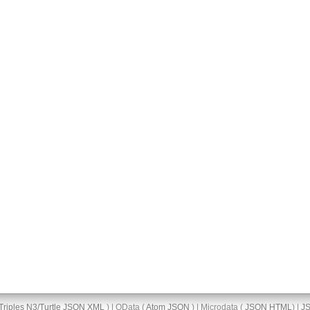
Triples
N3/Turtle
JSON
XML
) | OData (
Atom
JSON
) | Microdata (
JSON
HTML
) |
J