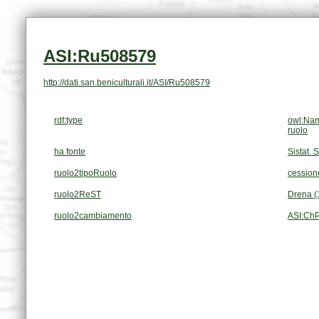
ASI:Ru508579
http://dati.san.beniculturali.it/ASI/Ru508579
rdf:type
owl:Nam
ruolo
ha fonte
Sistat. 
ruolo2tipoRuolo
cessione
ruolo2ReST
Drena (
ruolo2cambiamento
ASI:Ch