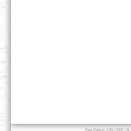
Raw Data in:
CSV
| RDF (
N-