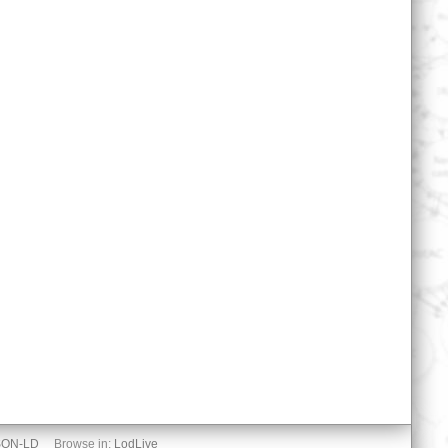
SON-LD
Browse in:
LodLive