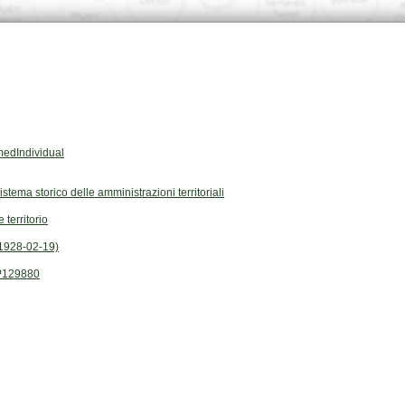
edIndividual
Sistema storico delle amministrazioni territoriali
 territorio
1928-02-19)
P129880