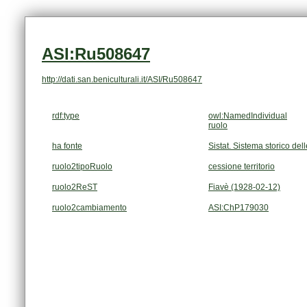
ASI:Ru508647
http://dati.san.beniculturali.it/ASI/Ru508647
rdf:type
owl:NamedIndividual
ruolo
ha fonte
Sistat. Sistema storico dell
ruolo2tipoRuolo
cessione territorio
ruolo2ReST
Fiavè (1928-02-12)
ruolo2cambiamento
ASI:ChP179030