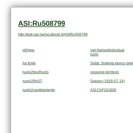
ASI:Ru508799
http://dati.san.beniculturali.it/ASI/Ru508799
rdf:type
owl:NamedIndividual
ruolo
ha fonte
Sistat. Sistema storico dell
ruolo2tipoRuolo
cessione territorio
ruolo2ReST
Grauno (1928-07-14)
ruolo2cambiamento
ASI:ChP161800