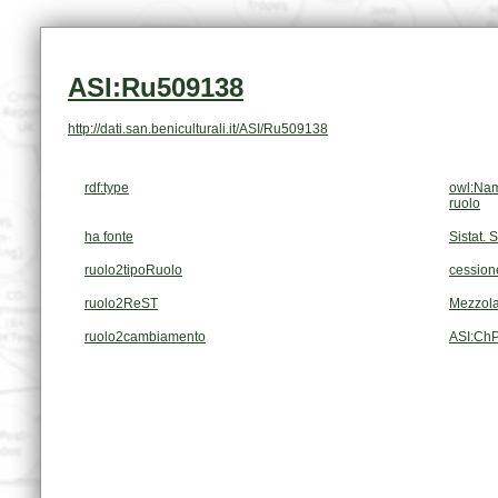
ASI:Ru509138
http://dati.san.beniculturali.it/ASI/Ru509138
rdf:type
owl:Nam
ruolo
ha fonte
Sistat. 
ruolo2tipoRuolo
cessione
ruolo2ReST
Mezzola
ruolo2cambiamento
ASI:Ch