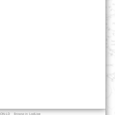
SON-LD
Browse in:
LodLive