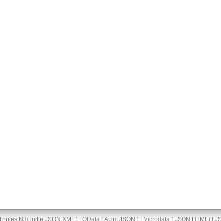
Triples
N3/Turtle
JSON
XML
) | OData (
Atom
JSON
) | Microdata (
JSON
HTML
) |
J