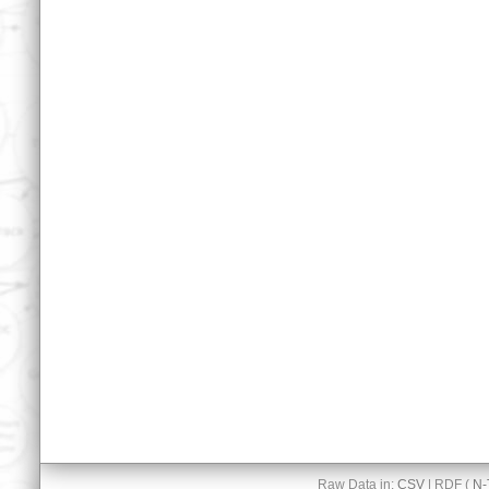
Raw Data in:
CSV
| RDF (
N-