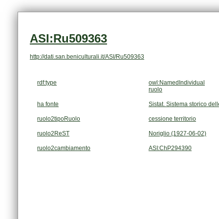
ASI:Ru509363
http://dati.san.beniculturali.it/ASI/Ru509363
rdf:type
owl:NamedIndividual
ruolo
ha fonte
Sistat. Sistema storico dell
ruolo2tipoRuolo
cessione territorio
ruolo2ReST
Noriglio (1927-06-02)
ruolo2cambiamento
ASI:ChP294390