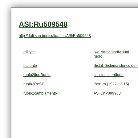
ASI:Ru509548
http://dati.san.beniculturali.it/ASI/Ru509548
rdf:type
owl:NamedIndividual
ruolo
ha fonte
Sistat. Sistema storico dell
ruolo2tipoRuolo
cessione territorio
ruolo2ReST
Petruro (1927-12-15)
ruolo2cambiamento
ASI:ChP099980