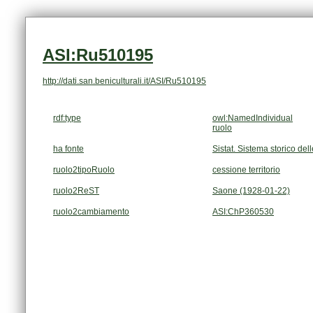
ASI:Ru510195
http://dati.san.beniculturali.it/ASI/Ru510195
rdf:type
owl:NamedIndividual
ruolo
ha fonte
Sistat. Sistema storico dell
ruolo2tipoRuolo
cessione territorio
ruolo2ReST
Saone (1928-01-22)
ruolo2cambiamento
ASI:ChP360530