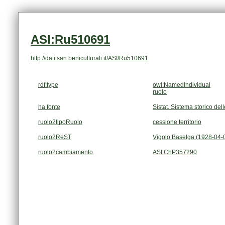
ASI:Ru510691
http://dati.san.beniculturali.it/ASI/Ru510691
rdf:type
owl:NamedIndividual
ruolo
ha fonte
Sistat. Sistema storico dell
ruolo2tipoRuolo
cessione territorio
ruolo2ReST
Vigolo Baselga (1928-04-
ruolo2cambiamento
ASI:ChP357290