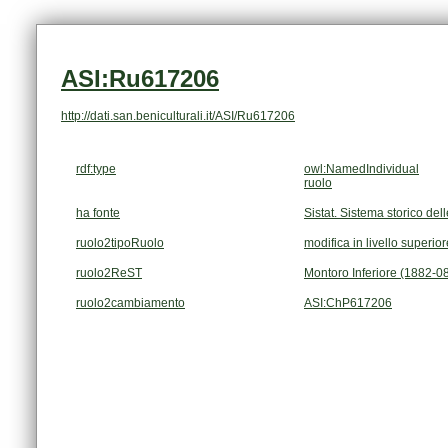
ASI:Ru617206
http://dati.san.beniculturali.it/ASI/Ru617206
rdf:type
owl:NamedIndividual
ruolo
ha fonte
Sistat. Sistema storico dell
ruolo2tipoRuolo
modifica in livello superior
ruolo2ReST
Montoro Inferiore (1882-08
ruolo2cambiamento
ASI:ChP617206