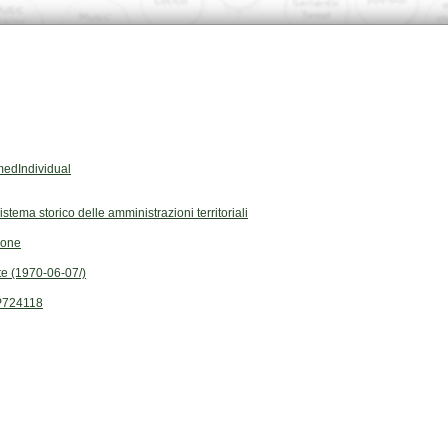
edIndividual
Sistema storico delle amministrazioni territoriali
ione
e (1970-06-07/)
P724118