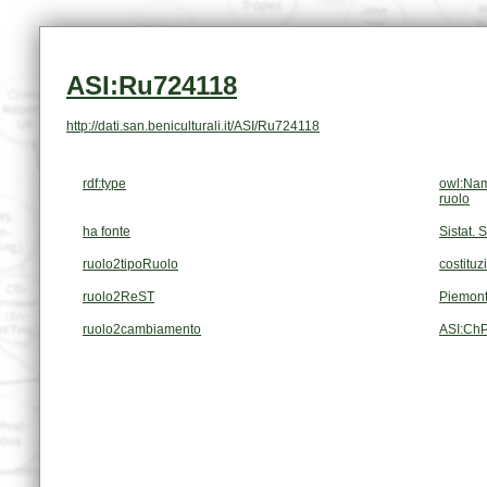
ASI:Ru724118
http://dati.san.beniculturali.it/ASI/Ru724118
rdf:type
owl:Nam
ruolo
ha fonte
Sistat. 
ruolo2tipoRuolo
costituz
ruolo2ReST
Piemont
ruolo2cambiamento
ASI:Ch