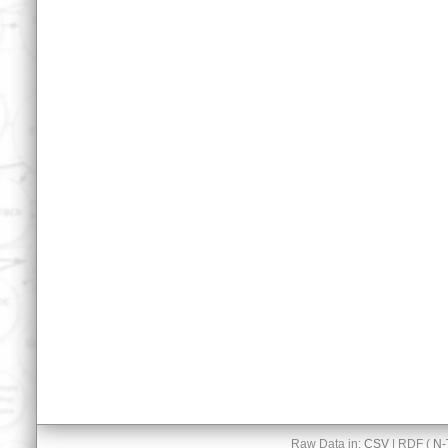
Raw Data in:
CSV
| RDF (
N-