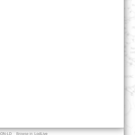
SON-LD
Browse in:
LodLive