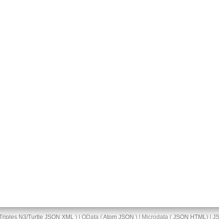
Triples
N3/Turtle
JSON
XML
) | OData (
Atom
JSON
) | Microdata (
JSON
HTML
) |
J