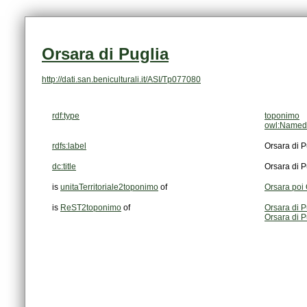
Orsara di Puglia
http://dati.san.beniculturali.it/ASI/Tp077080
rdf:type
toponimo
owl:NamedI
rdfs:label
Orsara di P
dc:title
Orsara di P
is
unitaTerritoriale2toponimo
of
Orsara poi 
is
ReST2toponimo
of
Orsara di 
Orsara di P