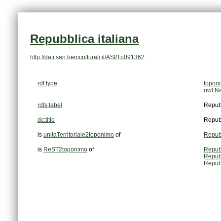
Repubblica italiana
http://dati.san.beniculturali.it/ASI/Tp091362
rdf:type
topon
owl:N
rdfs:label
Repubb
dc:title
Repubb
is
unitaTerritoriale2toponimo
of
Repubb
is
ReST2toponimo
of
Repubb
Repubb
Repubb