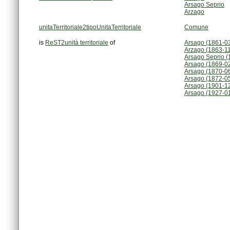
Arsago Seprio
Arzago
unitaTerritoriale2tipoUnitaTerritoriale
Comune
is
ReST2unità territoriale
of
Arsago (1861-0
Arzago (1863-1
Arsago Seprio (
Arsago (1869-0
Arsago (1870-0
Arsago (1872-0
Arsago (1901-1
Arsago (1927-0