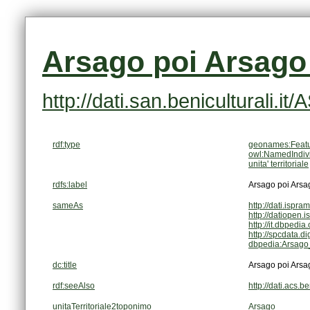
Arsago poi Arsago
http://dati.san.beniculturali.i
rdf:type
geonames:Feat
owl:NamedIndiv
unita' territoriale
rdfs:label
Arsago poi Arsa
sameAs
http://dati.ispra
http://datiopen.
http://it.dbpedi
http://spcdata.
dbpedia:Arsago
dc:title
Arsago poi Arsa
rdf:seeAlso
http://dati.acs
unitaTerritoriale2toponimo
Arsago