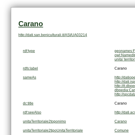
Carano
http://dati.san.beniculturali.it/ASI/UA03214
rdf:type
geonames:F
owl:NamedIn
unita' territo
rdfs:label
Carano
sameAs
http://datiop
http://dati.i
http://it.dbp
dbpedia:Ca
http://spcda
dc:title
Carano
rdf:seeAlso
http://dati.
unitaTerritoriale2toponimo
Carano
unitaTerritoriale2tipoUnitaTerritoriale
Comune