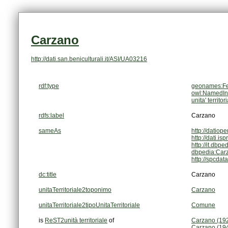
Carzano
http://dati.san.beniculturali.it/ASI/UA03216
rdf:type
geonames:Fe
owl:NamedIn
unita' territor
rdfs:label
Carzano
sameAs
http://datiop
http://dati.is
http://it.dbp
dbpedia:Car
http://spcda
dc:title
Carzano
unitaTerritoriale2toponimo
Carzano
unitaTerritoriale2tipoUnitaTerritoriale
Comune
is
ReST2unità territoriale
of
Carzano (19
Carzano (19