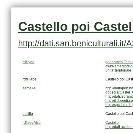
Castello poi Caste
http://dati.san.beniculturali.i
rdf:type
geonames:Featu
owl:NamedIndivi
unita' territoriale
rdfs:label
Castello poi Cas
sameAs
http://datiopen.i
dbpedia:Castel
http://dati.ispram
http://it.dbpedi
http://spcdata.d
dc:title
Castello poi Cas
rdf:seeAlso
Castello
http://dati.acs.