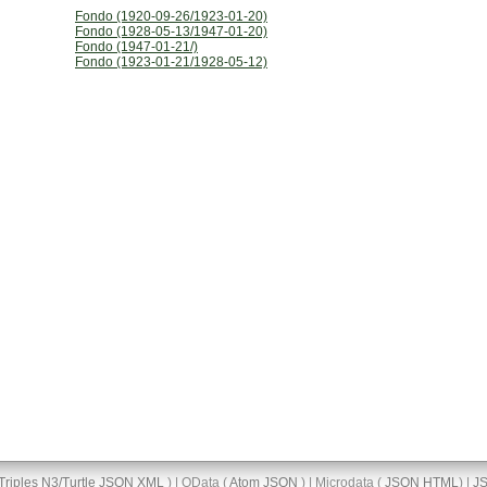
Fondo (1920-09-26/1923-01-20)
Fondo (1928-05-13/1947-01-20)
Fondo (1947-01-21/)
Fondo (1923-01-21/1928-05-12)
Triples
N3/Turtle
JSON
XML
) | OData (
Atom
JSON
) | Microdata (
JSON
HTML
) |
J