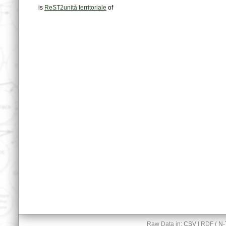
is
ReST2unità territoriale
of
Raw Data in:
CSV
| RDF (
N-