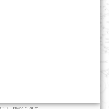
SON-LD
Browse in:
LodLive