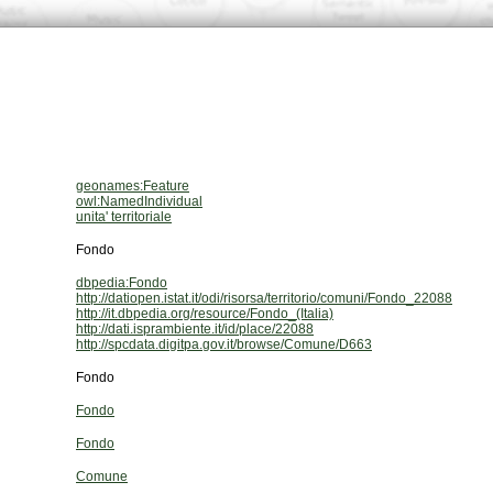
geonames:Feature
owl:NamedIndividual
unita' territoriale
Fondo
dbpedia:Fondo
http://datiopen.istat.it/odi/risorsa/territorio/comuni/Fondo_22088
http://it.dbpedia.org/resource/Fondo_(Italia)
http://dati.isprambiente.it/id/place/22088
http://spcdata.digitpa.gov.it/browse/Comune/D663
Fondo
Fondo
Fondo
Comune