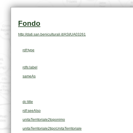
Fondo
http://dati.san.beniculturali.it/ASI/UA03261
rdf:type
rdfs:label
sameAs
dc:title
rdf:seeAlso
unitaTerritoriale2toponimo
unitaTerritoriale2tipoUnitaTerritoriale