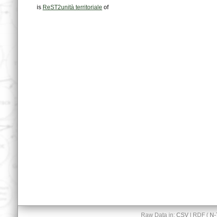
is
ReST2unità territoriale
of
Raw Data in:
CSV
| RDF (
N-