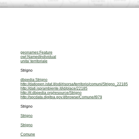
geonames:Feature
owl:NamedIndividual
unita' territoriale
Strigno
dbpedia:Strigno
http://datiopen.istat.it/odi/risorsa/territorio/comuni/Strigno_22185
http://dati.isprambiente.it/id/place/22185
http://it.dbpedia.org/resource/Strigno
http://spcdata.digitpa.gov.it/browse/Comune/I979
Strigno
Strigno
Strigno
Comune