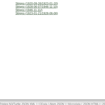
Strigno (1920-09-26/1923-01-20)
Strigno (1928-06-07/1946-11-10)
Strigno (1946-11-11/)
Strigno (1923-01-21/1928-06-06)
Triples
N3/Turtle
JSON
XML
) | OData (
Atom
JSON
) | Microdata (
JSON
HTML
) |
J