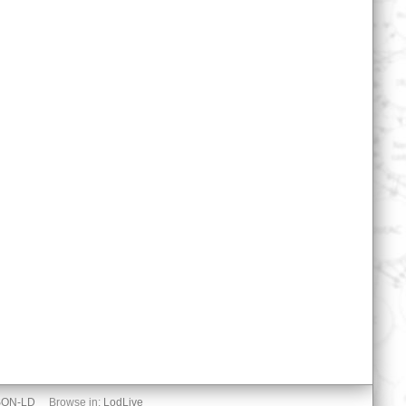
SON-LD
Browse in:
LodLive