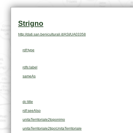
Strigno
http://dati.san.beniculturali.it/ASI/UA03358
rdf:type
rdfs:label
sameAs
dc:title
rdf:seeAlso
unitaTerritoriale2toponimo
unitaTerritoriale2tipoUnitaTerritoriale