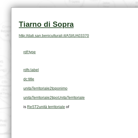
Tiarno di Sopra
http://dati.san.beniculturali.it/ASI/UA03370
rdf:type
rdfs:label
dc:title
unitaTerritoriale2toponimo
unitaTerritoriale2tipoUnitaTerritoriale
is
ReST2unità territoriale
of