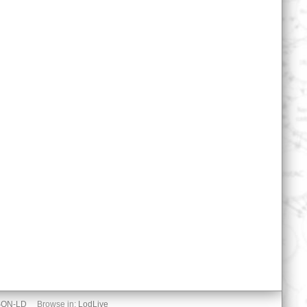
SON-LD
Browse in:
LodLive