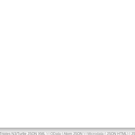
Triples
N3/Turtle
JSON
XML
) | OData (
Atom
JSON
) | Microdata (
JSON
HTML
) |
J