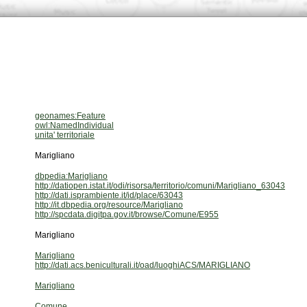
geonames:Feature
owl:NamedIndividual
unita' territoriale
Marigliano
dbpedia:Marigliano
http://datiopen.istat.it/odi/risorsa/territorio/comuni/Marigliano_63043
http://dati.isprambiente.it/id/place/63043
http://it.dbpedia.org/resource/Marigliano
http://spcdata.digitpa.gov.it/browse/Comune/E955
Marigliano
Marigliano
http://dati.acs.beniculturali.it/oad/luoghiACS/MARIGLIANO
Marigliano
Comune