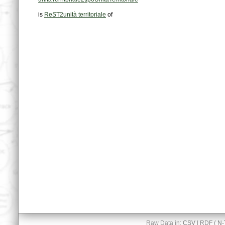
is
ReST2unità territoriale
of
Raw Data in:
CSV
| RDF (
N-