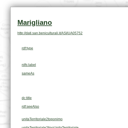
Marigliano
http://dati.san.beniculturali.it/ASI/UA05752
rdf:type
rdfs:label
sameAs
dc:title
rdf:seeAlso
unitaTerritoriale2toponimo
unitaTerritoriale2tipoUnitaTerritoriale