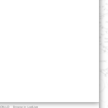
SON-LD
Browse in:
LodLive