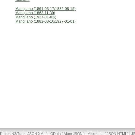
Marigliano (1861-03-17/1882-08-15)
Marigliano (1863-11-30)
Marigliano (1927-01-02/)
Marigliano (1882-08-16/1927-01-01)
Triples
N3/Turtle
JSON
XML
) | OData (
Atom
JSON
) | Microdata (
JSON
HTML
) |
J