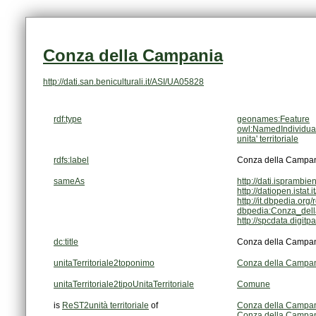
Conza della Campania
http://dati.san.beniculturali.it/ASI/UA05828
rdf:type
geonames:Feature
owl:NamedIndividua
unita' territoriale
rdfs:label
Conza della Campa
sameAs
http://dati.isprambie
http://datiopen.ista
http://it.dbpedia.o
dbpedia:Conza_del
http://spcdata.digi
dc:title
Conza della Campa
unitaTerritoriale2toponimo
Conza della Campa
unitaTerritoriale2tipoUnitaTerritoriale
Comune
is
ReST2unità territoriale
of
Conza della Campan
Conza della Campan