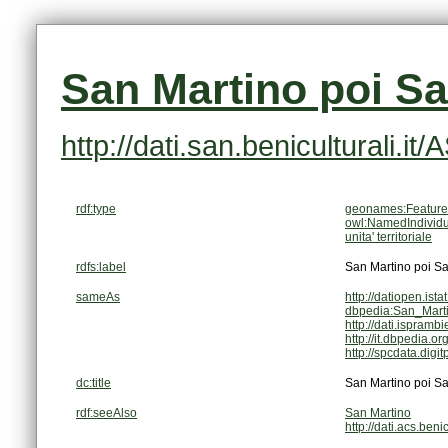
San Martino poi Sa
http://dati.san.beniculturali.i
rdf:type
geonames:Feature
owl:NamedIndividu
unita' territoriale
rdfs:label
San Martino poi Sa
sameAs
http://datiopen.ist
dbpedia:San_Marti
http://dati.isprambi
http://it.dbpedia.
http://spcdata.dig
dc:title
San Martino poi Sa
rdf:seeAlso
San Martino
http://dati.acs.ben