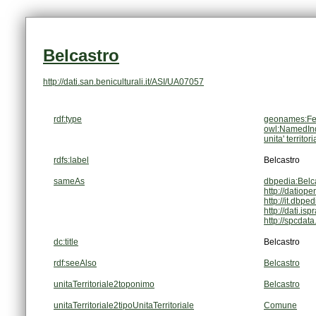
Belcastro
http://dati.san.beniculturali.it/ASI/UA07057
rdf:type
geonames:Fe
owl:NamedInd
unita' territori
rdfs:label
Belcastro
sameAs
dbpedia:Belc
http://datiope
http://it.dbpe
http://dati.is
http://spcdat
dc:title
Belcastro
rdf:seeAlso
Belcastro
unitaTerritoriale2toponimo
Belcastro
unitaTerritoriale2tipoUnitaTerritoriale
Comune