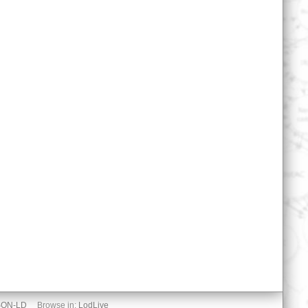
SON-LD
Browse in:
LodLive