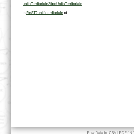
unitaTerritoriale2tipoUnitaTerritoriale
is
ReST2unità territoriale
of
Raw Data in:
CSV
| RDF (
N-