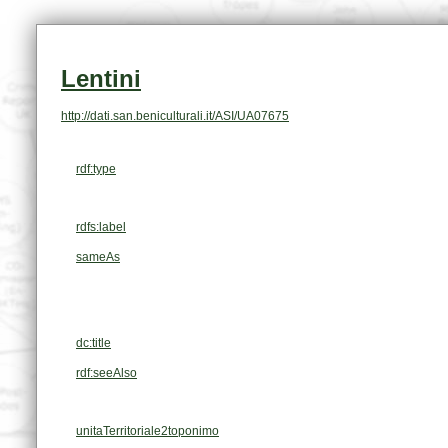
Lentini
http://dati.san.beniculturali.it/ASI/UA07675
rdf:type
rdfs:label
sameAs
dc:title
rdf:seeAlso
unitaTerritoriale2toponimo