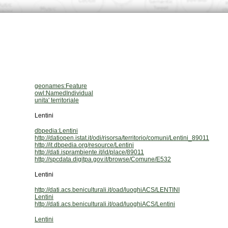
geonames:Feature
owl:NamedIndividual
unita' territoriale
Lentini
dbpedia:Lentini
http://datiopen.istat.it/odi/risorsa/territorio/comuni/Lentini_89011
http://it.dbpedia.org/resource/Lentini
http://dati.isprambiente.it/id/place/89011
http://spcdata.digitpa.gov.it/browse/Comune/E532
Lentini
http://dati.acs.beniculturali.it/oad/luoghiACS/LENTINI
Lentini
http://dati.acs.beniculturali.it/oad/luoghiACS/Lentini
Lentini