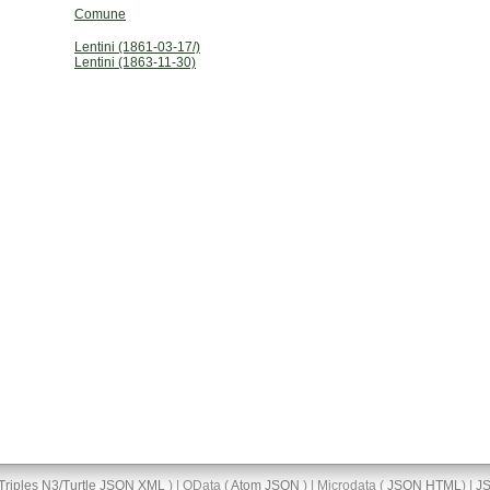
Comune
Lentini (1861-03-17/)
Lentini (1863-11-30)
Triples
N3/Turtle
JSON
XML
) | OData (
Atom
JSON
) | Microdata (
JSON
HTML
) |
J