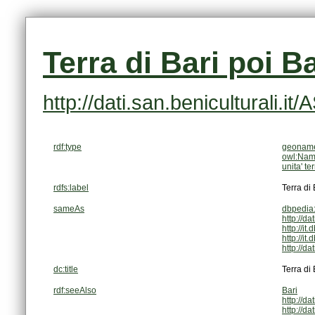
Terra di Bari poi Ba
http://dati.san.beniculturali.i
rdf:type
geoname
owl:Nam
unita' ter
rdfs:label
Terra di 
sameAs
dbpedia:
http://da
http://i
http://i
http://da
dc:title
Terra di 
rdf:seeAlso
Bari
http://d
http://da