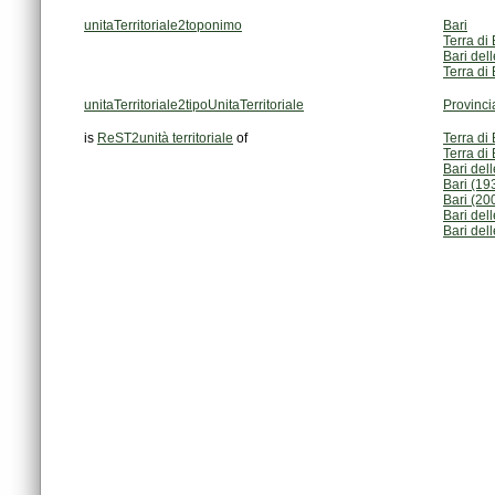
unitaTerritoriale2toponimo
Bari
Terra di 
Bari del
Terra di 
unitaTerritoriale2tipoUnitaTerritoriale
Provinci
is
ReST2unità territoriale
of
Terra di
Terra di
Bari del
Bari (19
Bari (20
Bari del
Bari del