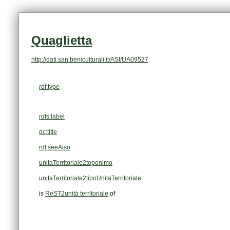
Quaglietta
http://dati.san.beniculturali.it/ASI/UA09527
rdf:type
rdfs:label
dc:title
rdf:seeAlso
unitaTerritoriale2toponimo
unitaTerritoriale2tipoUnitaTerritoriale
is
ReST2unità territoriale
of