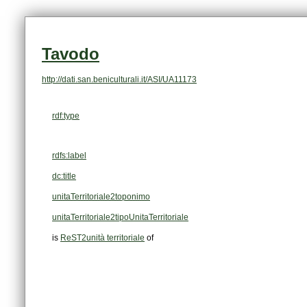
Tavodo
http://dati.san.beniculturali.it/ASI/UA11173
rdf:type
rdfs:label
dc:title
unitaTerritoriale2toponimo
unitaTerritoriale2tipoUnitaTerritoriale
is
ReST2unità territoriale
of