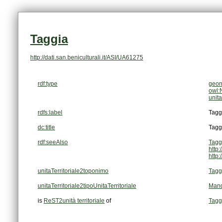
Taggia
http://dati.san.beniculturali.it/ASI/UA61275
rdf:type
geon
owl:
unita
rdfs:label
Tagg
dc:title
Tagg
rdf:seeAlso
Tagg
http:
http:
unitaTerritoriale2toponimo
Tagg
unitaTerritoriale2tipoUnitaTerritoriale
Man
is
ReST2unità territoriale
of
Tagg