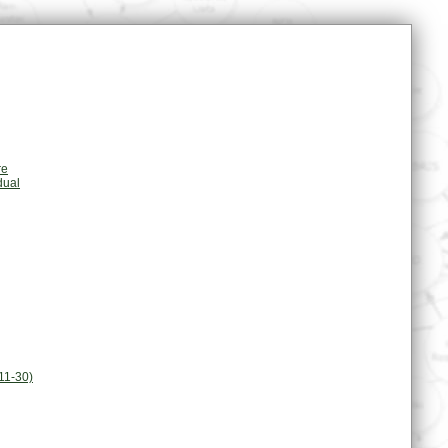
re
dual
11-30)