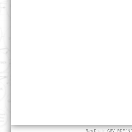
Raw Data in:
CSV
| RDF (
N-