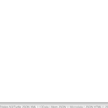
Triples
N3/Turtle
JSON
XML
) | OData (
Atom
JSON
) | Microdata (
JSON
HTML
) |
J