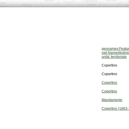
geonames:Featu
owl:NamedIndivi
unita' territoriale
Copertino
Copertino
Copertino
Copertino
Mandamento
Copertino (1863-