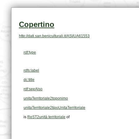
Copertino
http://dati.san.beniculturali.it/ASI/UA61553
rdf:type
rdfs:label
dc:title
rdf:seeAlso
unitaTerritoriale2toponimo
unitaTerritoriale2tipoUnitaTerritoriale
is
ReST2unità territoriale
of