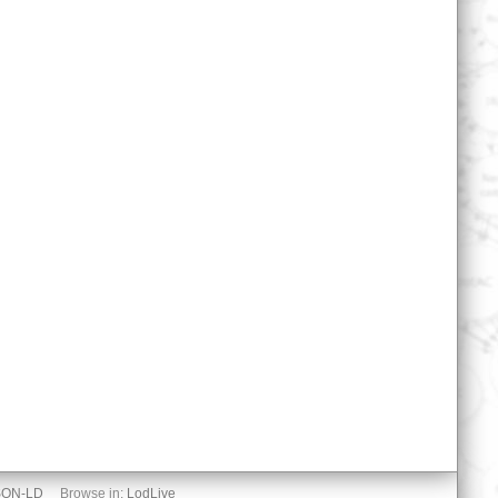
SON-LD
Browse in:
LodLive