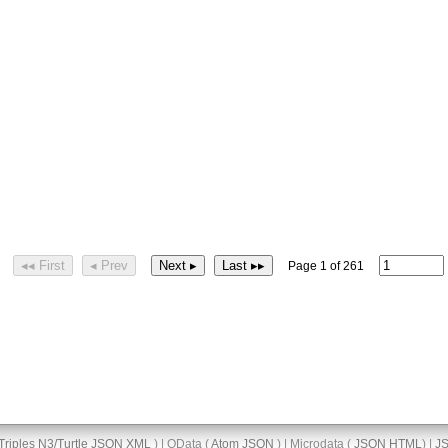
◂◂ First
◂ Prev
Next ▸
Last ▸▸
Page 1 of 261
Triples
N3/Turtle
JSON
XML
) | OData (
Atom
JSON
) | Microdata (
JSON
HTML
) |
J