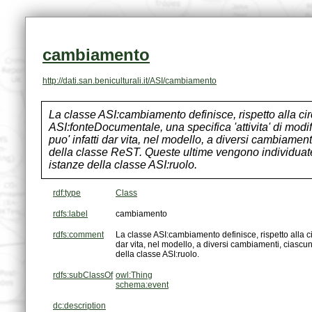
cambiamento
http://dati.san.beniculturali.it/ASI/cambiamento
istanze della classe ASI:ruolo.
rdf:type
Class
rdfs:label
cambiamento
rdfs:comment
della classe ASI:ruolo.
rdfs:subClassOf
owl:Thing
schema:event
dc:description