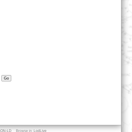
Go
SON-LD
Browse in:
LodLive