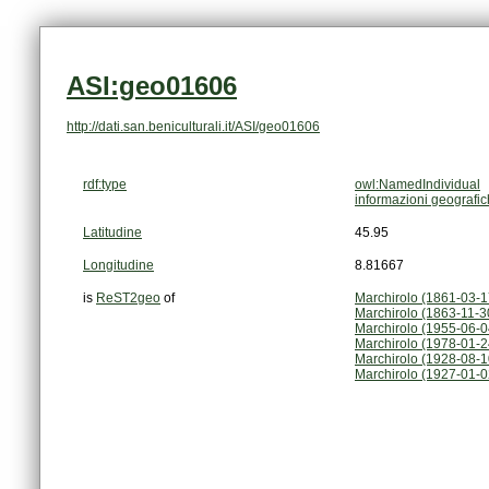
ASI:geo01606
http://dati.san.beniculturali.it/ASI/geo01606
rdf:type
owl:NamedIndividual
informazioni geografi
Latitudine
45.95
Longitudine
8.81667
is
ReST2geo
of
Marchirolo (1861-03-
Marchirolo (1863-11-3
Marchirolo (1955-06-
Marchirolo (1978-01-2
Marchirolo (1928-08-1
Marchirolo (1927-01-