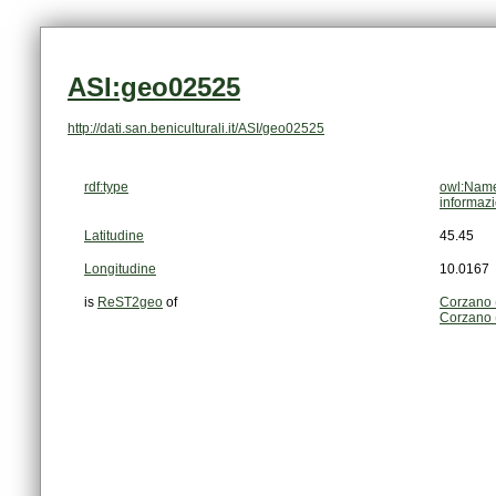
ASI:geo02525
http://dati.san.beniculturali.it/ASI/geo02525
rdf:type
owl:Name
informazi
Latitudine
45.45
Longitudine
10.0167
is
ReST2geo
of
Corzano 
Corzano 