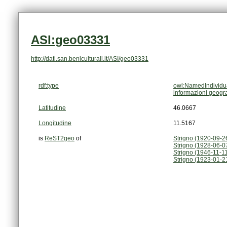
ASI:geo03331
http://dati.san.beniculturali.it/ASI/geo03331
rdf:type
owl:NamedIndividu
informazioni geogr
Latitudine
46.0667
Longitudine
11.5167
is
ReST2geo
of
Strigno (1920-09-2
Strigno (1928-06-0
Strigno (1946-11-11
Strigno (1923-01-2