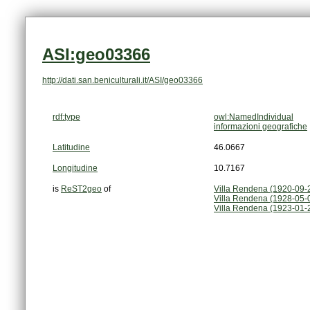
ASI:geo03366
http://dati.san.beniculturali.it/ASI/geo03366
rdf:type
owl:NamedIndividual
informazioni geografiche
Latitudine
46.0667
Longitudine
10.7167
is
ReST2geo
of
Villa Rendena (1920-09-
Villa Rendena (1928-05-0
Villa Rendena (1923-01-