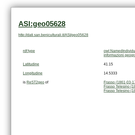
ASI:geo05628
http://dati.san.beniculturali.it/ASI/geo05628
rdf:type
owl:NamedIndividu
informazioni geogr
Latitudine
41.15
Longitudine
14.5333
is
ReST2geo
of
Frasso (1861-03-1
Frasso Telesino (1
Frasso Telesino (1