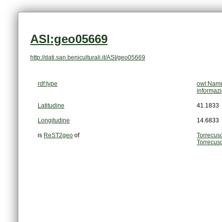
ASI:geo05669
http://dati.san.beniculturali.it/ASI/geo05669
rdf:type
owl:Name
informazi
Latitudine
41.1833
Longitudine
14.6833
is
ReST2geo
of
Torrecus
Torrecus