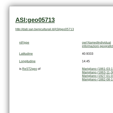
ASI:geo05713
http://dati.san.beniculturali.it/ASI/geo05713
rdf:type
owl:NamedIndividual
informazioni geografi
Latitudine
40.9333
Longitudine
14.45
is
ReST2geo
of
Marigliano (1861-03-
Marigliano (1863-11-3
Marigliano (1927-01-0
Marigliano (1882-08-