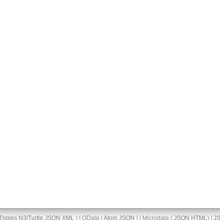
Triples
N3/Turtle
JSON
XML
) | OData (
Atom
JSON
) | Microdata (
JSON
HTML
) |
J