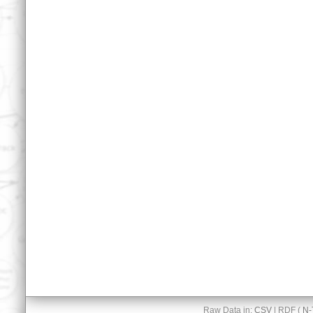
Raw Data in:
CSV
| RDF (
N-