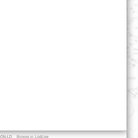
SON-LD
Browse in:
LodLive