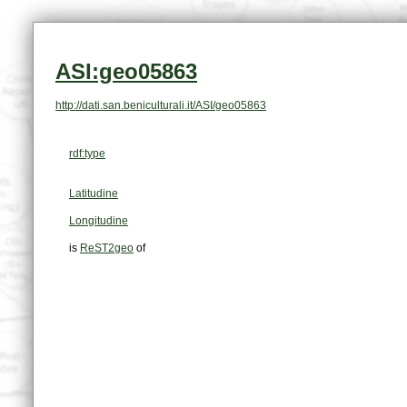
ASI:geo05863
http://dati.san.beniculturali.it/ASI/geo05863
rdf:type
Latitudine
Longitudine
is
ReST2geo
of