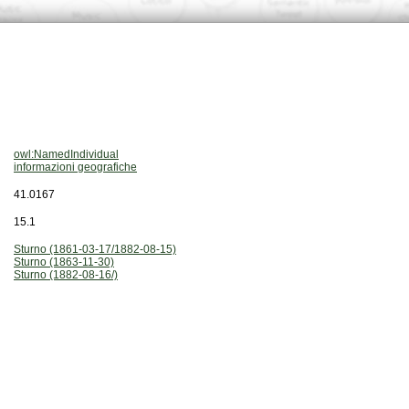
owl:NamedIndividual
informazioni geografiche
41.0167
15.1
Sturno (1861-03-17/1882-08-15)
Sturno (1863-11-30)
Sturno (1882-08-16/)