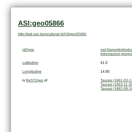
ASI:geo05866
http://dati.san.beniculturali.it/ASI/geo05866
rdf:type
owl:NamedIndividu
informazioni geogra
Latitudine
41.0
Longitudine
14.95
is
ReST2geo
of
Taurasi (1861-03-1
Taurasi (1863-11-3
Taurasi (1882-08-16