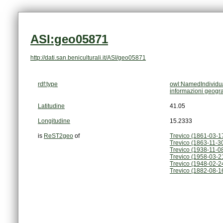
ASI:geo05871
http://dati.san.beniculturali.it/ASI/geo05871
rdf:type
owl:NamedIndividu
informazioni geogra
Latitudine
41.05
Longitudine
15.2333
is
ReST2geo
of
Trevico (1861-03-1
Trevico (1863-11-3
Trevico (1938-11-0
Trevico (1958-03-21
Trevico (1948-02-2
Trevico (1882-08-1