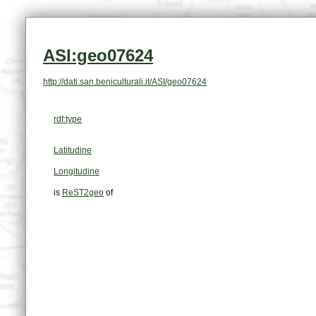
ASI:geo07624
http://dati.san.beniculturali.it/ASI/geo07624
rdf:type
Latitudine
Longitudine
is
ReST2geo
of