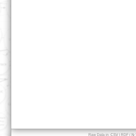
Raw Data in:
CSV
| RDF (
N-