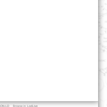
SON-LD
Browse in:
LodLive