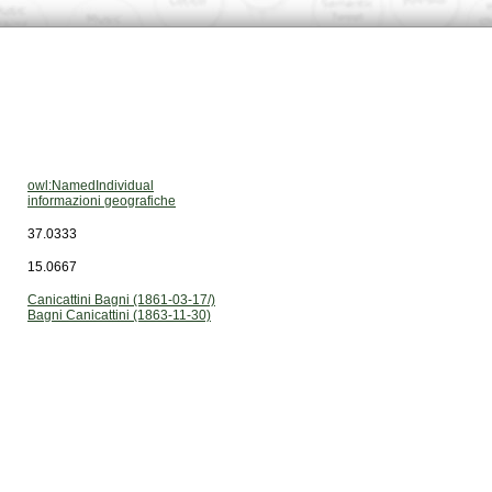
owl:NamedIndividual
informazioni geografiche
37.0333
15.0667
Canicattini Bagni (1861-03-17/)
Bagni Canicattini (1863-11-30)