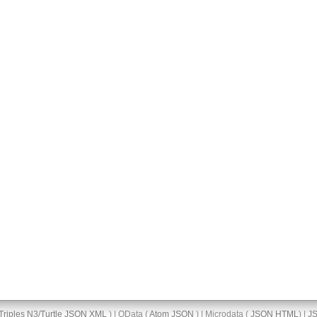
Triples
N3/Turtle
JSON
XML
) | OData (
Atom
JSON
) | Microdata (
JSON
HTML
) |
J