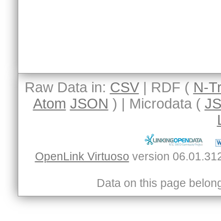
Raw Data in:
CSV
| RDF (
N-Tr
Atom
JSON
) | Microdata (
J
OpenLink Virtuoso
Data on this page belongs