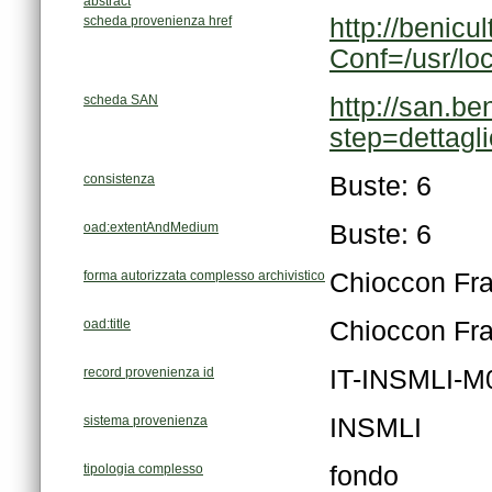
abstract
scheda provenienza href
Conf=/usr/lo
scheda SAN
step=dettag
consistenza
Buste: 6
oad:extentAndMedium
Buste: 6
forma autorizzata complesso archivistico
Chioccon Fr
oad:title
Chioccon Fr
record provenienza id
IT-INSMLI-M
sistema provenienza
INSMLI
tipologia complesso
fondo