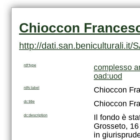
Chioccon Frances
http://dati.san.beniculturali
rdf:type
complesso ar
oad:uod
rdfs:label
Chioccon Fr
dc:title
Chioccon Fr
dc:description