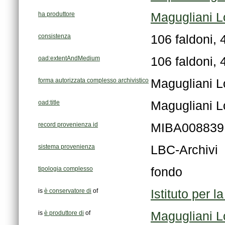
ha produttore
Magugliani L
consistenza
106 faldoni,
oad:extentAndMedium
106 faldoni,
forma autorizzata complesso archivistico
Magugliani L
oad:title
Magugliani L
record provenienza id
MIBA008839
sistema provenienza
LBC-Archivi
tipologia complesso
fondo
is
è conservatore di
of
Istituto per l
is
è produttore di
of
Magugliani L