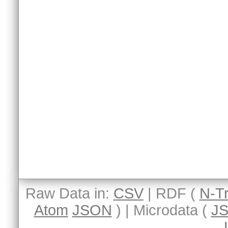
Raw Data in:
CSV
| RDF (
N-Tr
Atom
JSON
) | Microdata (
J