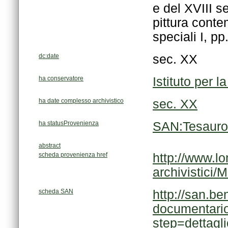
speciali I, p
dc:date
sec. XX
ha conservatore
Istituto per l
ha date complesso archivistico
sec. XX
ha statusProvenienza
SAN:Tesauro
abstract
scheda provenienza href
archivistici
scheda SAN
step=dettag