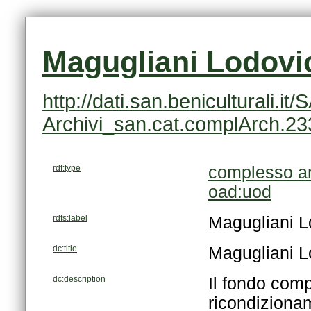
Magugliani Lodovi
Archivi_san.cat.complArch.2
rdf:type
complesso ar
oad:uod
rdfs:label
Magugliani L
dc:title
Magugliani L
dc:description