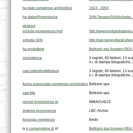
ha date complesso archivistico
1923 - 2003
ha statusProvenienza
SAN:TesauroSAN/scheda_p
abstract
scheda provenienza href
http://www.lombardiabenicul
scheda SAN
http://san.beniculturali.
ha produttore
Beltrami spa [numero REA:
consistenza
n.i. di stampe fotografiche, 
oad:extentAndMedium
n.i. di stampe fotografiche, 
forma autorizzata complesso archivistico
Beltrami spa
oad:title
Beltrami spa
record provenienza id
MIBA01AE23
sistema provenienza
LBC-Archivi
tipologia complesso
fondo
is
è conservatore di
of
Beltrami spa [numero REA: