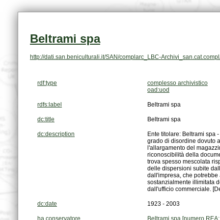
Beltrami spa
http://dati.san.beniculturali.it/SAN/complarc_LBC-Archivi_san.cat.com
rdf:type
complesso archivistico
oad:uod
rdfs:label
Beltrami spa
dc:title
Beltrami spa
dc:description
dall'ufficio commerciale. [
dc:date
1923 - 2003
ha conservatore
Beltrami spa [numero REA: