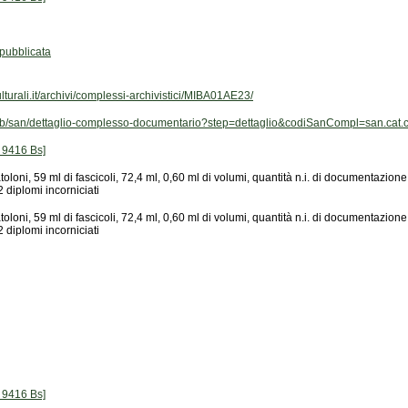
ubblicata
turali.it/archivi/complessi-archivistici/MIBA01AE23/
it/web/san/dettaglio-complesso-documentario?step=dettaglio&codiSanCompl=san.c
 9416 Bs]
2 diplomi incorniciati
2 diplomi incorniciati
 9416 Bs]