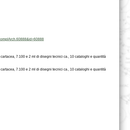
at.complArch.60888&id=60888