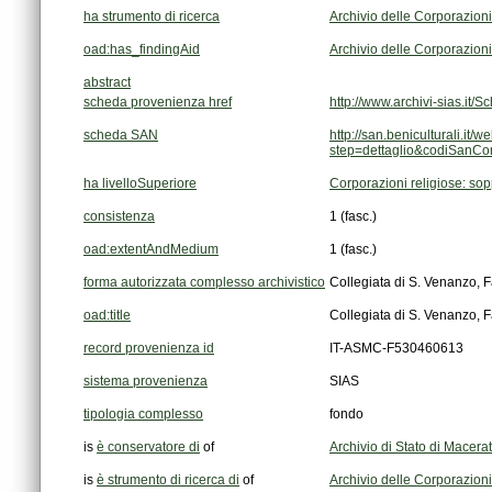
ha strumento di ricerca
Archivio delle Corporazion
oad:has_findingAid
Archivio delle Corporazion
abstract
scheda provenienza href
http://www.archivi-sias.i
scheda SAN
step=dettaglio&codiSanC
ha livelloSuperiore
Corporazioni religiose: sopp
consistenza
1 (fasc.)
oad:extentAndMedium
1 (fasc.)
forma autorizzata complesso archivistico
Collegiata di S. Venanzo, 
oad:title
Collegiata di S. Venanzo, 
record provenienza id
IT-ASMC-F530460613
sistema provenienza
SIAS
tipologia complesso
fondo
is
è conservatore di
of
Archivio di Stato di Macera
is
è strumento di ricerca di
of
Archivio delle Corporazion