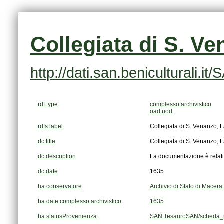
Collegiata di S. V
http://dati.san.beniculturali
rdf:type
complesso archivistico
oad:uod
rdfs:label
Collegiata di S. Venanzo, 
dc:title
Collegiata di S. Venanzo, 
dc:description
La documentazione è relat
dc:date
1635
ha conservatore
Archivio di Stato di Macera
ha date complesso archivistico
1635
ha statusProvenienza
SAN:TesauroSAN/scheda_p