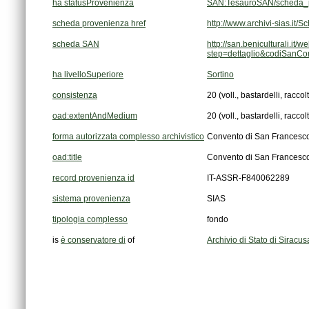
ha statusProvenienza
SAN:TesauroSAN/scheda_p
scheda provenienza href
http://www.archivi-sias.i
scheda SAN
step=dettaglio&codiSanC
ha livelloSuperiore
Sortino
consistenza
20 (voll., bastardelli, raccol
oad:extentAndMedium
20 (voll., bastardelli, raccol
forma autorizzata complesso archivistico
Convento di San Francesco 
oad:title
Convento di San Francesco 
record provenienza id
IT-ASSR-F840062289
sistema provenienza
SIAS
tipologia complesso
fondo
is
è conservatore di
of
Archivio di Stato di Siracus